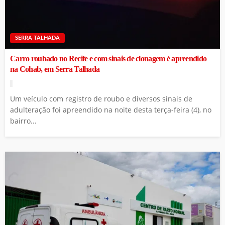
SERRA TALHADA
Carro roubado no Recife e com sinais de clonagem é apreendido
na Cohab, em Serra Talhada
Um veículo com registro de roubo e diversos sinais de
adulteração foi apreendido na noite desta terça-feira (4), no
bairro...