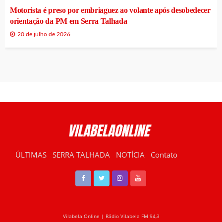
Motorista é preso por embriaguez ao volante após desobedecer
orientação da PM em Serra Talhada
20 de julho de 2026
ÚLTIMAS
SERRA TALHADA
NOTÍCIA
Contato
RÁDIO VILABELA
Vilabela Online | Rádio Vilabela FM 94,3