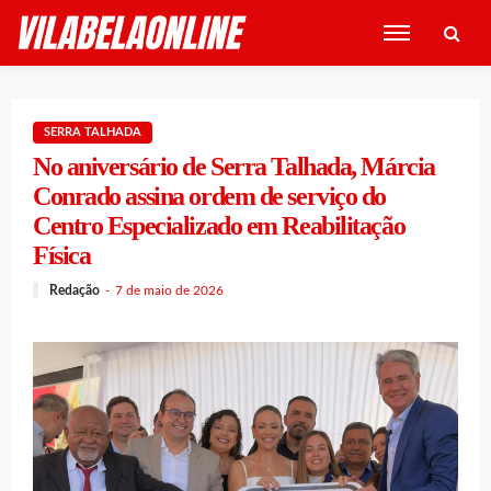
SERRA TALHADA
No aniversário de Serra Talhada, Márcia
Conrado assina ordem de serviço do
Centro Especializado em Reabilitação
Física
Redação
7 de maio de 2026