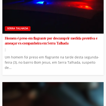
SERRA TALHADA
Homem é preso em flagrante por descumprir medida protetiva e
ameaçar ex-companheira em Serra Talhada
Um homem foi preso em flagrante na tarde desta segunda-
feira (3), no bairro Bom Jesus, em Serra Talhada, suspeito
de...