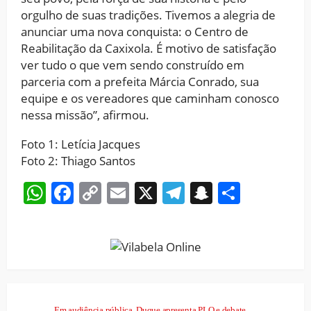
orgulho de suas tradições. Tivemos a alegria de
anunciar uma nova conquista: o Centro de
Reabilitação da Caxixola. É motivo de satisfação
ver tudo o que vem sendo construído em
parceria com a prefeita Márcia Conrado, sua
equipe e os vereadores que caminham conosco
nessa missão”, afirmou.
Foto 1: Letícia Jacques
Foto 2: Thiago Santos
WhatsApp
Facebook
Copy
Email
X
Telegram
Snapchat
Share
Link
Em audiência pública, Duque apresenta PLO e debate