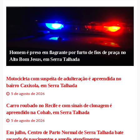
Homem é preso em flagrante por furto de fios de praça no
Alto Bom Jesus, em Serra Talhada
Motocicleta com suspeita de adulteração é apreendida no
bairro Caxixola, em Serra Talhada
5 de agosto de 2026
Carro roubado no Recife e com sinais de clonagem é
apreendido na Cohab, em Serra Talhada
5 de agosto de 2026
Em julho, Centro de Parto Normal de Serra Talhada bate
recorde de nascimentos e amplia atendimentos