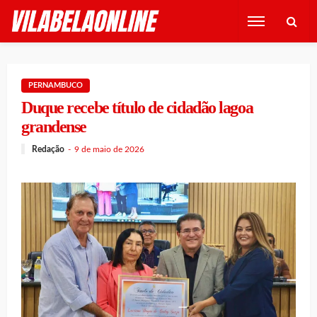
PERNAMBUCO
Duque recebe título de cidadão lagoa
grandense
Redação
9 de maio de 2026