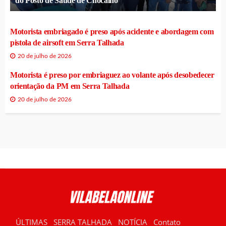
do Posto de Saúde de Chocalho
Motorista embriagado é preso após acidente e abordagem com
pistola de airsoft em Serra Talhada
20 de julho de 2026
Motorista é preso por embriaguez ao volante após desobedecer
orientação da PM em Serra Talhada
20 de julho de 2026
ÚLTIMAS
SERRA TALHADA
NOTÍCIA
Contato