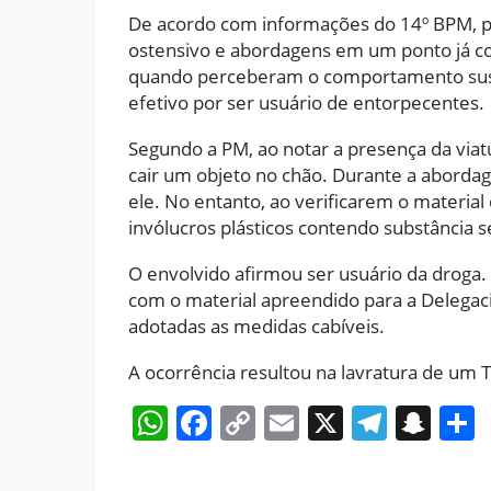
De acordo com informações do 14º BPM, po
ostensivo e abordagens em um ponto já co
quando perceberam o comportamento susp
efetivo por ser usuário de entorpecentes.
Segundo a PM, ao notar a presença da vi
cair um objeto no chão. Durante a abordag
ele. No entanto, ao verificarem o material 
invólucros plásticos contendo substância 
O envolvido afirmou ser usuário da droga. 
com o material apreendido para a Delegacia
adotadas as medidas cabíveis.
A ocorrência resultou na lavratura de um 
WhatsApp
Facebook
Copy
Email
X
Teleg
Sna
Link