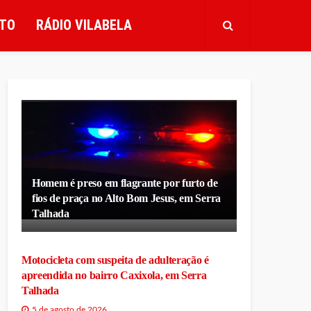
TO
RÁDIO VILABELA
Homem é preso em flagrante por furto de
fios de praça no Alto Bom Jesus, em Serra
Talhada
Motocicleta com suspeita de adulteração é
apreendida no bairro Caxixola, em Serra
Talhada
5 de agosto de 2026