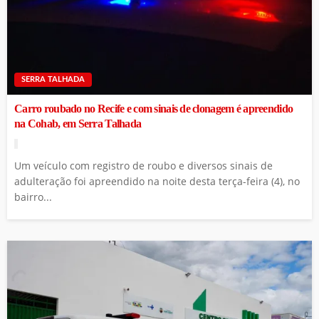
SERRA TALHADA
Carro roubado no Recife e com sinais de clonagem é apreendido
na Cohab, em Serra Talhada
Um veículo com registro de roubo e diversos sinais de
adulteração foi apreendido na noite desta terça-feira (4), no
bairro...