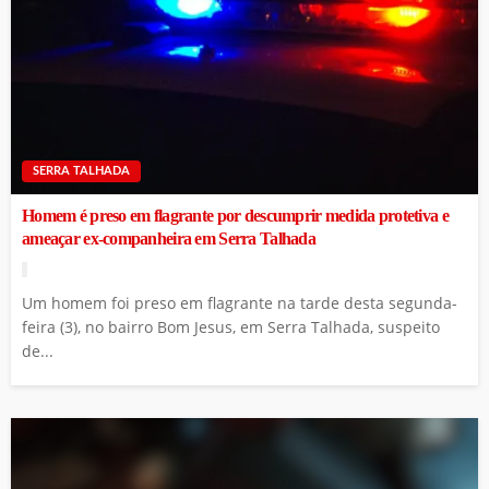
SERRA TALHADA
Homem é preso em flagrante por descumprir medida protetiva e
ameaçar ex-companheira em Serra Talhada
Um homem foi preso em flagrante na tarde desta segunda-
feira (3), no bairro Bom Jesus, em Serra Talhada, suspeito
de...