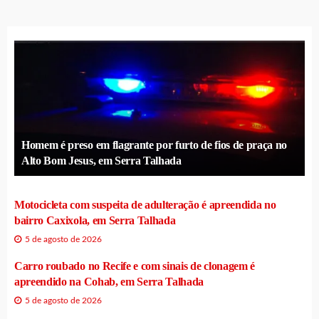
Homem é preso em flagrante por furto de fios de praça no
Alto Bom Jesus, em Serra Talhada
Motocicleta com suspeita de adulteração é apreendida no
bairro Caxixola, em Serra Talhada
5 de agosto de 2026
Carro roubado no Recife e com sinais de clonagem é
apreendido na Cohab, em Serra Talhada
5 de agosto de 2026