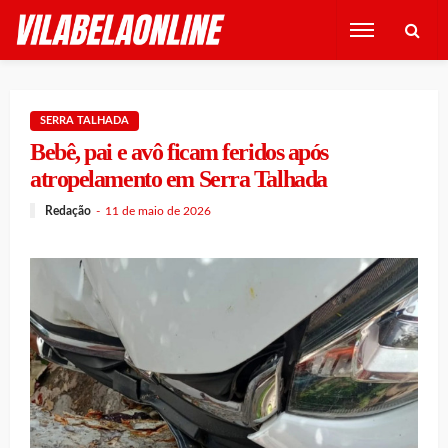
SERRA TALHADA
Bebê, pai e avô ficam feridos após
atropelamento em Serra Talhada
Redação
11 de maio de 2026