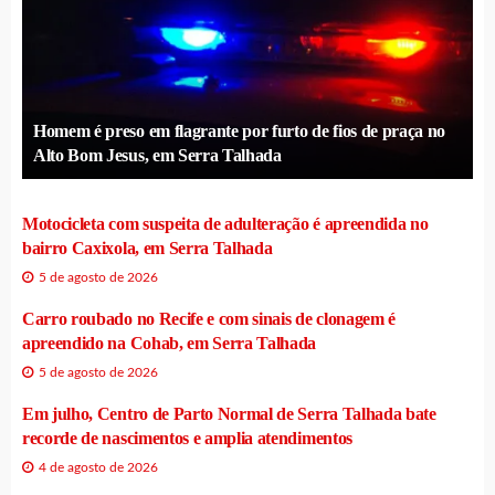
Homem é preso em flagrante por furto de fios de praça no
Alto Bom Jesus, em Serra Talhada
Motocicleta com suspeita de adulteração é apreendida no
bairro Caxixola, em Serra Talhada
5 de agosto de 2026
Carro roubado no Recife e com sinais de clonagem é
apreendido na Cohab, em Serra Talhada
5 de agosto de 2026
Em julho, Centro de Parto Normal de Serra Talhada bate
recorde de nascimentos e amplia atendimentos
4 de agosto de 2026