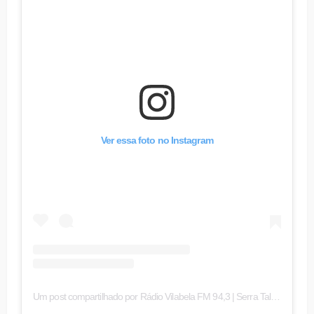
Ver essa foto no Instagram
Um post compartilhado por Rádio Vilabela FM 94,3 | Serra Talhada (@vilabelafm)