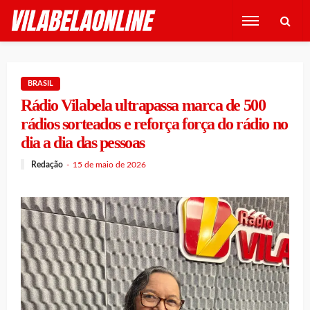
BRASIL
Rádio Vilabela ultrapassa marca de 500
rádios sorteados e reforça força do rádio no
dia a dia das pessoas
Redação
15 de maio de 2026