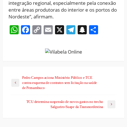
integração regional, especialmente pela conexão
entre áreas produtoras do interior e os portos do
Nordeste”, afirmam.
WhatsApp
Facebook
Copy
Email
X
Telegram
Snapchat
Share
Link
Pedro Campos aciona Ministério Público e TCE
contra esquema de contratos sem licitação na saúde
de Pernambuco
TCU determina suspensão de novos gastos no trecho
Salgueiro-Suape da Transnordestina