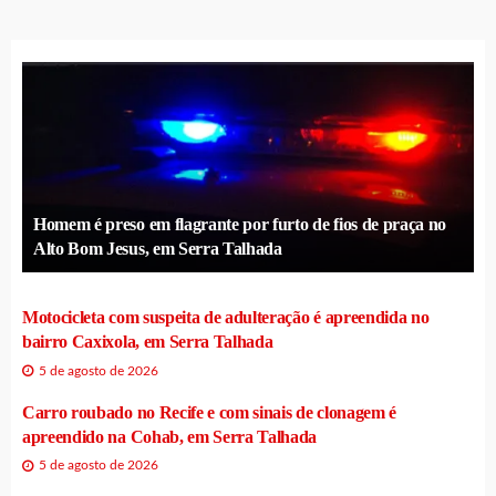
Homem é preso em flagrante por furto de fios de praça no
Alto Bom Jesus, em Serra Talhada
Motocicleta com suspeita de adulteração é apreendida no
bairro Caxixola, em Serra Talhada
5 de agosto de 2026
Carro roubado no Recife e com sinais de clonagem é
apreendido na Cohab, em Serra Talhada
5 de agosto de 2026