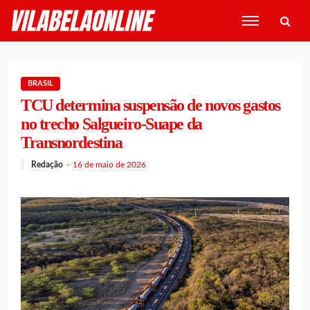
BRASIL
TCU determina suspensão de novos gastos
no trecho Salgueiro-Suape da
Transnordestina
Redação
16 de maio de 2026