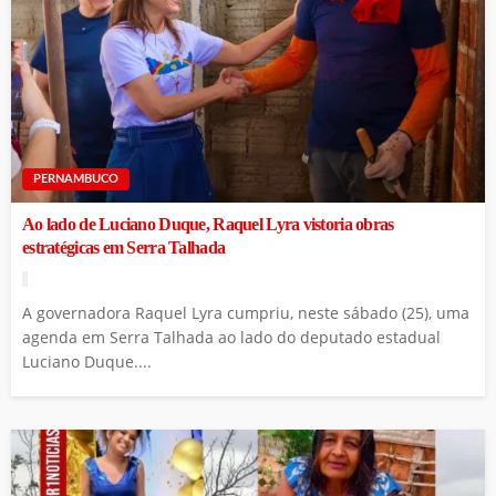
PERNAMBUCO
Ao lado de Luciano Duque, Raquel Lyra vistoria obras
estratégicas em Serra Talhada
A governadora Raquel Lyra cumpriu, neste sábado (25), uma
agenda em Serra Talhada ao lado do deputado estadual
Luciano Duque....