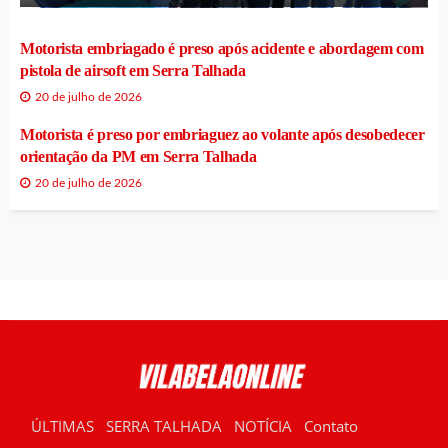
Motorista embriagado é preso após acidente e abordagem com
pistola de airsoft em Serra Talhada
20 de julho de 2026
Motorista é preso por embriaguez ao volante após desobedecer
orientação da PM em Serra Talhada
20 de julho de 2026
ÚLTIMAS
SERRA TALHADA
NOTÍCIA
Contato