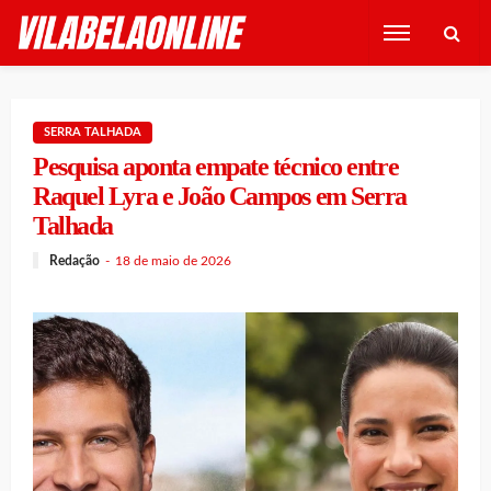
SERRA TALHADA
Pesquisa aponta empate técnico entre
Raquel Lyra e João Campos em Serra
Talhada
Redação
18 de maio de 2026