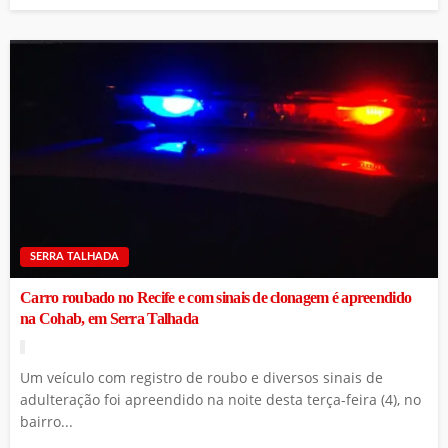
SERRA TALHADA
Carro roubado no Recife e com sinais de clonagem é apreendido
na Cohab, em Serra Talhada
Um veículo com registro de roubo e diversos sinais de
adulteração foi apreendido na noite desta terça-feira (4), no
bairro...