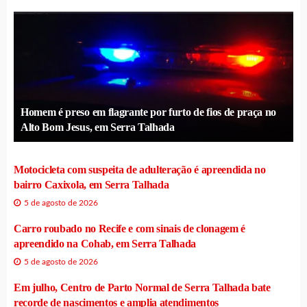
Homem é preso em flagrante por furto de fios de praça no
Alto Bom Jesus, em Serra Talhada
Motocicleta com suspeita de adulteração é apreendida no
bairro Caxixola, em Serra Talhada
5 de agosto de 2026
Carro roubado no Recife e com sinais de clonagem é
apreendido na Cohab, em Serra Talhada
5 de agosto de 2026
Em julho, Centro de Parto Normal de Serra Talhada bate
recorde de nascimentos e amplia atendimentos