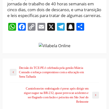
jornada de trabalho de 40 horas semanais em
cinco dias, com dois de descanso, e uma transição
e leis específicas para tratar de algumas carreiras.
WhatsApp
Facebook
Copy
Email
X
Telegram
Snapchat
Share
Link
Decisão do TCE-PE é celebrada pela gestão Márcia
Conrado e reforça compromisso com a educação em
Serra Talhada
Caminhoneiro embriagado é preso após dirigir em
zigue-zague na BR-232, quase provocar acidentes e
ser flagrado com facão e peixeira em São José do
Belmonte