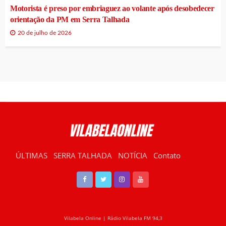
Motorista é preso por embriaguez ao volante após desobedecer
orientação da PM em Serra Talhada
20 de julho de 2026
ÚLTIMAS
SERRA TALHADA
NOTÍCIA
Contato
RÁDIO VILABELA
Vilabela Online | Rádio Vilabela FM 94,3