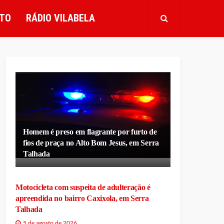
TO
RÁDIO VILABELA
Homem é preso em flagrante por furto de
fios de praça no Alto Bom Jesus, em Serra
Talhada
Motocicleta com suspeita de adulteração é
apreendida no bairro Caxixola, em Serra
Talhada
5 de agosto de 2026