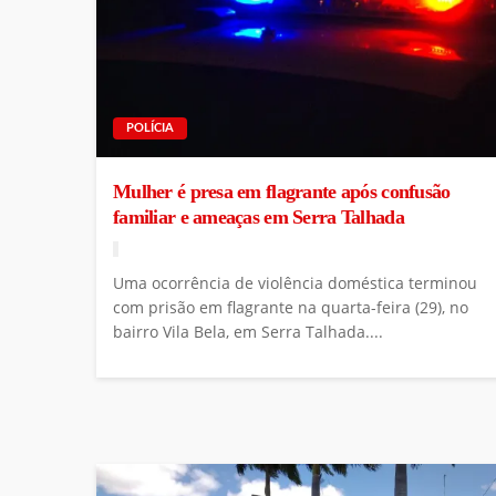
POLÍCIA
Mulher é presa em flagrante após confusão
familiar e ameaças em Serra Talhada
Uma ocorrência de violência doméstica terminou
com prisão em flagrante na quarta-feira (29), no
bairro Vila Bela, em Serra Talhada....