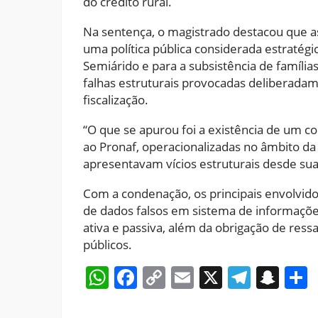
do crédito rural.
Na sentença, o magistrado destacou que 
uma política pública considerada estraté
Semiárido e para a subsistência de famílias 
falhas estruturais provocadas deliberadam
fiscalização.
“O que se apurou foi a existência de um co
ao Pronaf, operacionalizadas no âmbito d
apresentavam vícios estruturais desde sua
Com a condenação, os principais envolvid
de dados falsos em sistema de informações
ativa e passiva, além da obrigação de ress
públicos.
WhatsApp
Facebook
Copy
Email
X
Teleg
Sna
Link