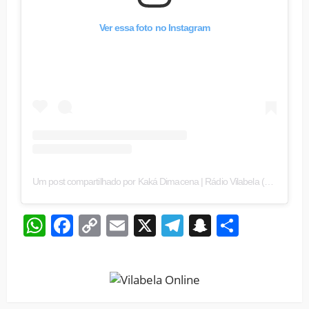
Ver essa foto no Instagram
Um post compartilhado por Kaká Dimacena | Rádio Vilabela (@kaka.dimacena)
WhatsApp
Facebook
Copy
Email
X
Telegram
Snapchat
Share
Link