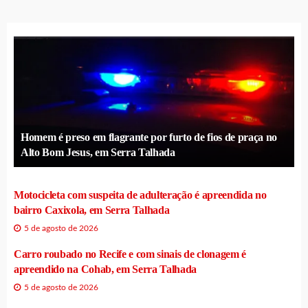
Homem é preso em flagrante por furto de fios de praça no
Alto Bom Jesus, em Serra Talhada
Motocicleta com suspeita de adulteração é apreendida no
bairro Caxixola, em Serra Talhada
5 de agosto de 2026
Carro roubado no Recife e com sinais de clonagem é
apreendido na Cohab, em Serra Talhada
5 de agosto de 2026