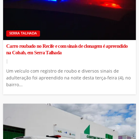
SERRA TALHADA
Carro roubado no Recife e com sinais de clonagem é apreendido
na Cohab, em Serra Talhada
Um veículo com registro de roubo e diversos sinais de
adulteração foi apreendido na noite desta terça-feira (4), no
bairro...