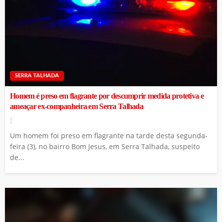
SERRA TALHADA
Homem é preso em flagrante por descumprir medida protetiva e
ameaçar ex-companheira em Serra Talhada
Um homem foi preso em flagrante na tarde desta segunda-
feira (3), no bairro Bom Jesus, em Serra Talhada, suspeito
de...