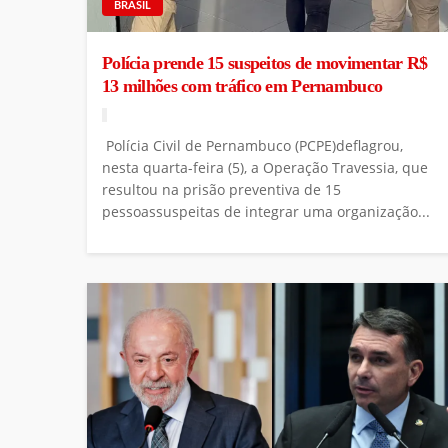
BRASIL
Polícia prende 15 suspeitos de movimentar R$
13 milhões com tráfico em Pernambuco
Polícia Civil de Pernambuco (PCPE)deflagrou,
nesta quarta-feira (5), a Operação Travessia, que
resultou na prisão preventiva de 15
pessoassuspeitas de integrar uma organização...