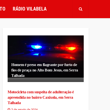
TO
RÁDIO VILABELA
Homem é preso em flagrante por furto de
fios de praça no Alto Bom Jesus, em Serra
Talhada
Motocicleta com suspeita de adulteração é
apreendida no bairro Caxixola, em Serra
Talhada
5 de agosto de 2026