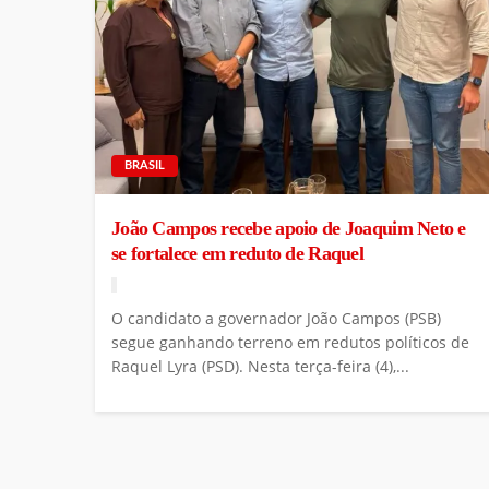
BRASIL
João Campos recebe apoio de Joaquim Neto e
se fortalece em reduto de Raquel
O candidato a governador João Campos (PSB)
segue ganhando terreno em redutos políticos de
Raquel Lyra (PSD). Nesta terça-feira (4),...