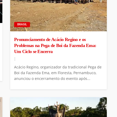
BRASIL
Pronunciamento de Acácio Regino e os
Problemas na Pega de Boi da Fazenda Ema:
Um Ciclo se Encerra
Acácio Regino, organizador da tradicional Pega de
Boi da Fazenda Ema, em Floresta, Pernambuco,
anunciou o encerramento do evento após...