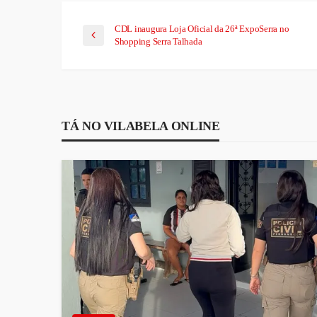
CDL inaugura Loja Oficial da 26ª ExpoSerra no
Shopping Serra Talhada
TÁ NO VILABELA ONLINE