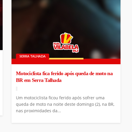
SERRA TALHADA
Motociclista fica ferido após queda de moto na
BR em Serra Talhada
Um motociclista ficou ferido após sofrer uma
queda de moto na noite deste domingo (2), na BR,
nas proximidades da...