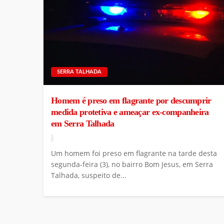
SERRA TALHADA
Homem é preso em flagrante por descumprir
medida protetiva e ameaçar ex-companheira
em Serra Talhada
Um homem foi preso em flagrante na tarde desta
segunda-feira (3), no bairro Bom Jesus, em Serra
Talhada, suspeito de...