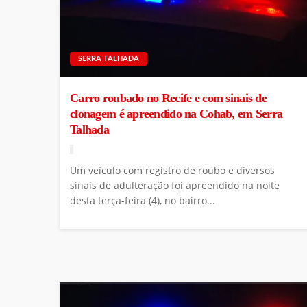
SERRA TALHADA
Carro roubado no Recife e com sinais de
clonagem é apreendido na Cohab, em Serra
Talhada
Um veículo com registro de roubo e diversos
sinais de adulteração foi apreendido na noite
desta terça-feira (4), no bairro...