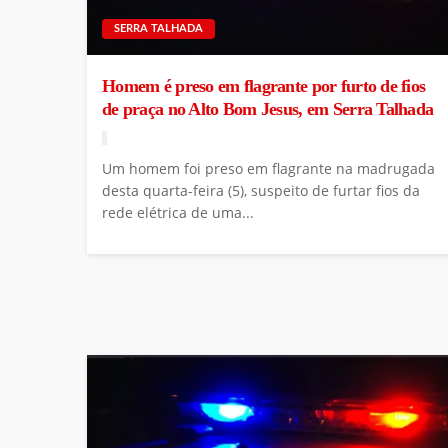
SERRA TALHADA
Homem é preso em flagrante por furto de fios
de praça no Alto Bom Jesus, em Serra Talhada
Um homem foi preso em flagrante na madrugada
desta quarta-feira (5), suspeito de furtar fios da
rede elétrica de uma...