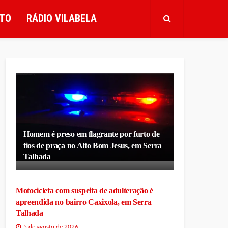
TO
RÁDIO VILABELA
Homem é preso em flagrante por furto de
fios de praça no Alto Bom Jesus, em Serra
Talhada
Motocicleta com suspeita de adulteração é
apreendida no bairro Caxixola, em Serra
Talhada
5 de agosto de 2026