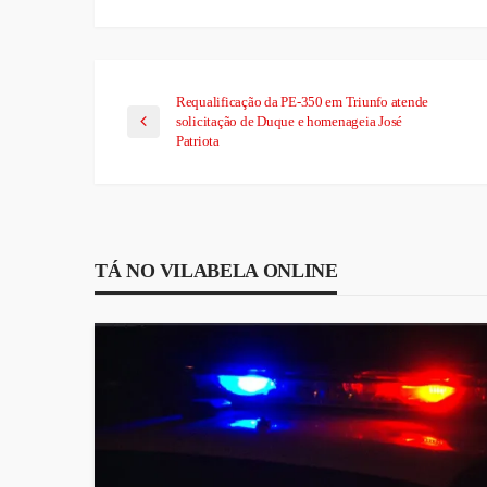
Requalificação da PE-350 em Triunfo atende
solicitação de Duque e homenageia José
Patriota
TÁ NO VILABELA ONLINE