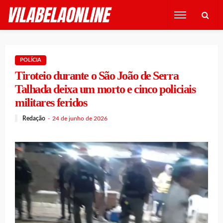
POLÍCIA
Tiroteio durante o São João de Serra
Talhada deixa um morto e cinco policiais
militares feridos
Redação
24 de junho de 2026