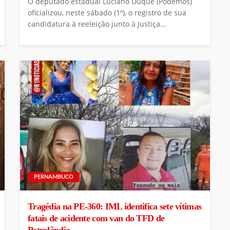
O deputado estadual Luciano Duque (Podemos)
oficializou, neste sábado (1º), o registro de sua
candidatura à reeleição junto à Justiça...
PERNAMBUCO
Tragédia na PE-360: IML identifica sete vítimas
fatais de acidente com van do TFD de