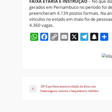
FAIXA ETÁRIA E INSTRUÇÃO
– No que diz
gerados em Pernambuco no período foi de 
preencheram 4.139 postos formais. Na anál
vínculos no estado em maio foi de pesso
4.360 vagas.
WhatsApp
Facebook
Copy
Email
X
Teleg
Sna
Link
26ª ExpoSerra anuncia edição da feira com
homenagens, sorteios e lançamentos inéditos