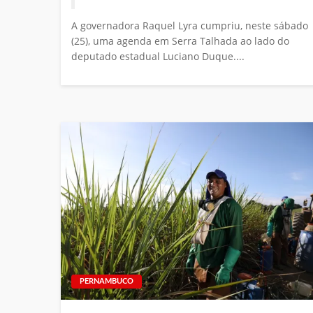
A governadora Raquel Lyra cumpriu, neste sábado
(25), uma agenda em Serra Talhada ao lado do
deputado estadual Luciano Duque....
PERNAMBUCO