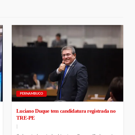
PERNAMBUCO
Luciano Duque tem candidatura registrada no
TRE-PE