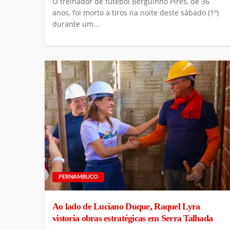
O treinador de futebol Berguinho Pires, de 36
anos, foi morto a tiros na noite deste sábado (1º)
durante um...
PERNAMBUCO
Ao lado de Luciano Duque, Raquel Lyra
vistoria obras estratégicas em Serra Talhada