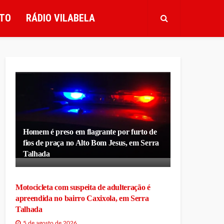
TO
RÁDIO VILABELA
Homem é preso em flagrante por furto de
fios de praça no Alto Bom Jesus, em Serra
Talhada
Motocicleta com suspeita de adulteração é
apreendida no bairro Caxixola, em Serra
Talhada
5 de agosto de 2026