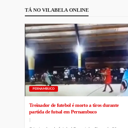
TÁ NO VILABELA ONLINE
PERNAMBUCO
Treinador de futebol é morto a tiros durante
partida de futsal em Pernambuco