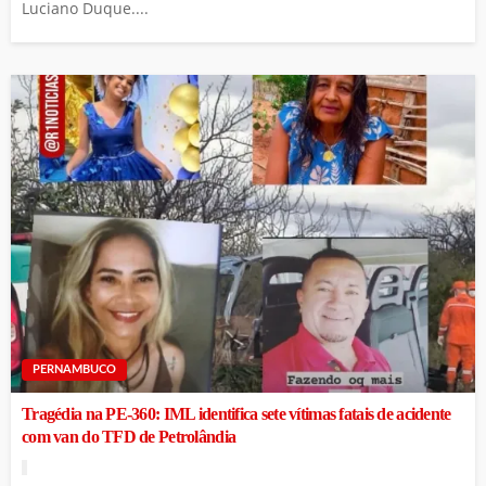
Luciano Duque....
PERNAMBUCO
Tragédia na PE-360: IML identifica sete vítimas fatais de acidente
com van do TFD de Petrolândia