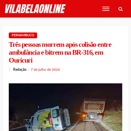
PERNAMBUCO
Três pessoas morrem após colisão entre
ambulância e bitrem na BR-316, em
Ouricuri
Redação
7 de julho de 2026