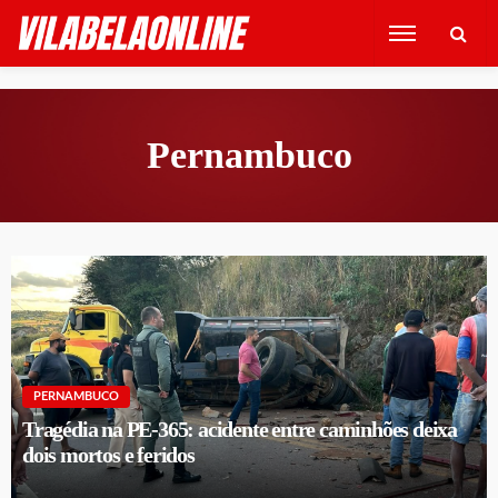
Pernambuco
PERNAMBUCO
Tragédia na PE-365: acidente entre caminhões deixa
dois mortos e feridos