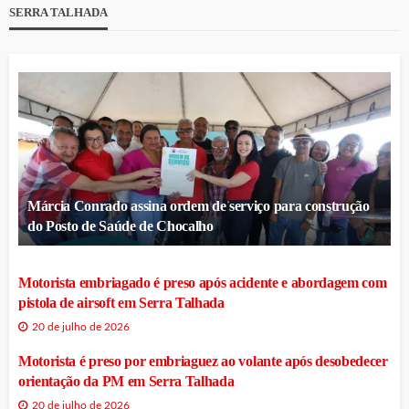
SERRA TALHADA
Márcia Conrado assina ordem de serviço para construção
do Posto de Saúde de Chocalho
Motorista embriagado é preso após acidente e abordagem com
pistola de airsoft em Serra Talhada
20 de julho de 2026
Motorista é preso por embriaguez ao volante após desobedecer
orientação da PM em Serra Talhada
20 de julho de 2026