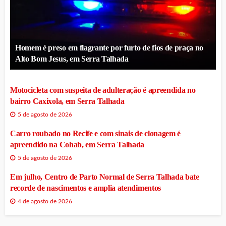
Homem é preso em flagrante por furto de fios de praça no
Alto Bom Jesus, em Serra Talhada
Motocicleta com suspeita de adulteração é apreendida no
bairro Caxixola, em Serra Talhada
5 de agosto de 2026
Carro roubado no Recife e com sinais de clonagem é
apreendido na Cohab, em Serra Talhada
5 de agosto de 2026
Em julho, Centro de Parto Normal de Serra Talhada bate
recorde de nascimentos e amplia atendimentos
4 de agosto de 2026