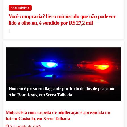
COTIDIANO
Você compraria? livro minúsculo que não pode ser
lido a olho nu, é vendido por R$ 27,2 mil
Homem é preso em flagrante por furto de fios de praça no
Alto Bom Jesus, em Serra Talhada
Motocicleta com suspeita de adulteração é apreendida no
bairro Caxixola, em Serra Talhada
5 de agosto de 2026