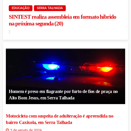
EDUCAÇÃO
SERRA TALHADA
SINTEST realiza assembleia em formato híbrido
na próxima segunda (20)
Homem é preso em flagrante por furto de fios de praça no
Alto Bom Jesus, em Serra Talhada
Motocicleta com suspeita de adulteração é apreendida no
bairro Caxixola, em Serra Talhada
5 de agosto de 2026