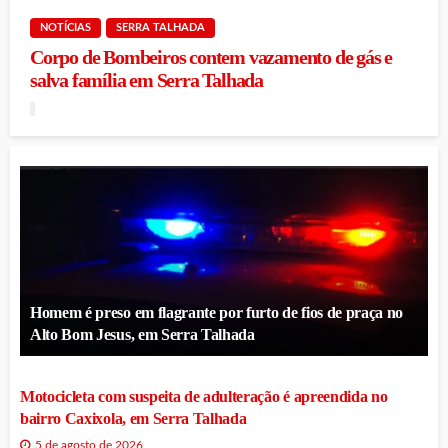
NOTÍCIAS
SERRA TALHADA
Corpo de Bombeiros contem vazamento de gás e
salva família em Serra Talhada
Homem é preso em flagrante por furto de fios de praça no
Alto Bom Jesus, em Serra Talhada
Motocicleta com suspeita de adulteração é apreendida no
bairro Caxixola, em Serra Talhada
5 de agosto de 2026