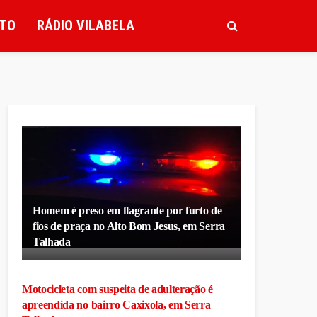
TO
RÁDIO VILABELA
Homem é preso em flagrante por furto de
fios de praça no Alto Bom Jesus, em Serra
Talhada
Motocicleta com suspeita de adulteração é
apreendida no bairro Caxixola, em Serra