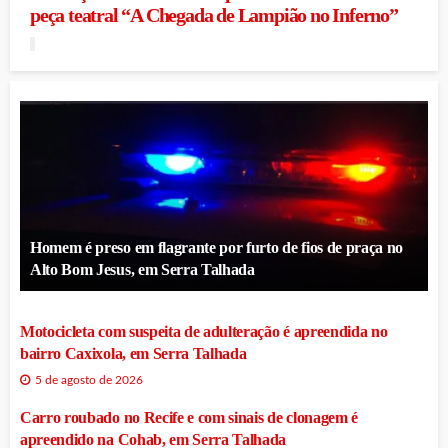
peça teatral “A Chegada de Lampião no Inferno”
Homem é preso em flagrante por furto de fios de praça no
Alto Bom Jesus, em Serra Talhada
Motocicleta com suspeita de adulteração é apreendida no
bairro Caxixola, em Serra Talhada
5 de agosto de 2026
Carro roubado no Recife e com sinais de clonagem é
apreendido na Cohab, em Serra Talhada