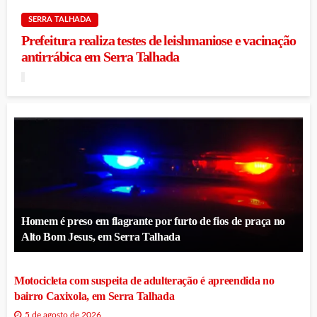
SERRA TALHADA
Prefeitura realiza testes de leishmaniose e vacinação
antirrábica em Serra Talhada
Homem é preso em flagrante por furto de fios de praça no
Alto Bom Jesus, em Serra Talhada
Motocicleta com suspeita de adulteração é apreendida no
bairro Caxixola, em Serra Talhada
5 de agosto de 2026