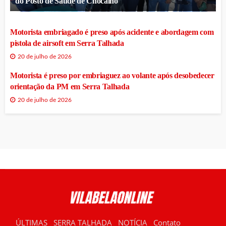
do Posto de Saúde de Chocalho
Motorista embriagado é preso após acidente e abordagem com
pistola de airsoft em Serra Talhada
20 de julho de 2026
Motorista é preso por embriaguez ao volante após desobedecer
orientação da PM em Serra Talhada
20 de julho de 2026
ÚLTIMAS
SERRA TALHADA
NOTÍCIA
Contato