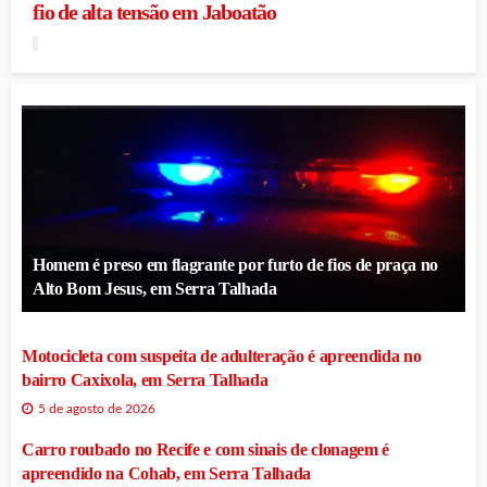
fio de alta tensão em Jaboatão
Homem é preso em flagrante por furto de fios de praça no
Alto Bom Jesus, em Serra Talhada
Motocicleta com suspeita de adulteração é apreendida no
bairro Caxixola, em Serra Talhada
5 de agosto de 2026
Carro roubado no Recife e com sinais de clonagem é
apreendido na Cohab, em Serra Talhada