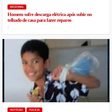
REGIONAL
Homem sofre descarga elétrica após subir no
telhado de casa para fazer reparos
NOTÍCIAS
POLÍCIA