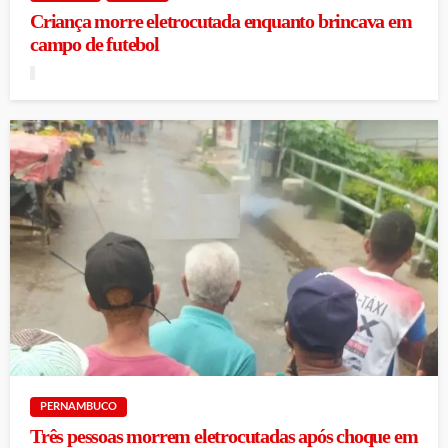
Criança morre eletrocutada enquanto brincava em
campo de futebol
PERNAMBUCO
Três pessoas morrem eletrocutadas após choque em