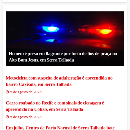
Homem é preso em flagrante por furto de fios de praça no
Alto Bom Jesus, em Serra Talhada
Motocicleta com suspeita de adulteração é apreendida no
bairro Caxixola, em Serra Talhada
5 de agosto de 2026
Carro roubado no Recife e com sinais de clonagem é
apreendido na Cohab, em Serra Talhada
5 de agosto de 2026
Em julho, Centro de Parto Normal de Serra Talhada bate