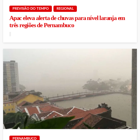
PREVISÃO DO TEMPO
REGIONAL
Apac eleva alerta de chuvas para nível laranja em
três regiões de Pernambuco
PERNAMBUCO