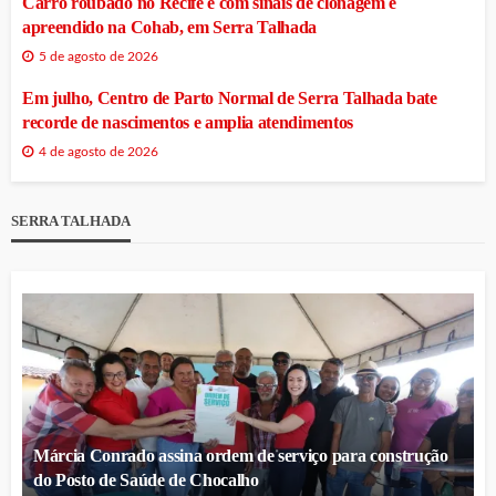
Carro roubado no Recife e com sinais de clonagem é
apreendido na Cohab, em Serra Talhada
5 de agosto de 2026
Em julho, Centro de Parto Normal de Serra Talhada bate
recorde de nascimentos e amplia atendimentos
4 de agosto de 2026
SERRA TALHADA
Márcia Conrado assina ordem de serviço para construção
do Posto de Saúde de Chocalho