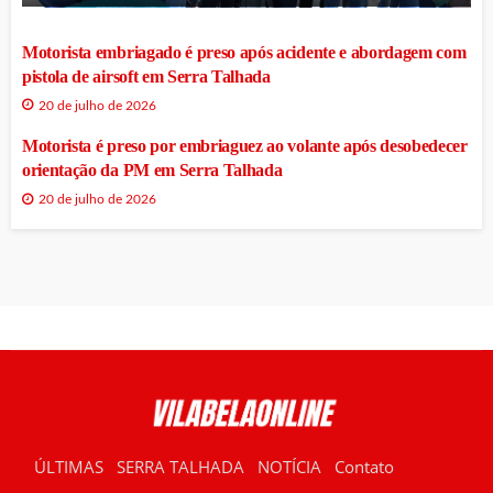
Motorista embriagado é preso após acidente e abordagem com
pistola de airsoft em Serra Talhada
20 de julho de 2026
Motorista é preso por embriaguez ao volante após desobedecer
orientação da PM em Serra Talhada
20 de julho de 2026
ÚLTIMAS
SERRA TALHADA
NOTÍCIA
Contato