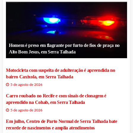
Homem é preso em flagrante por furto de fios de praça no
Alto Bom Jesus, em Serra Talhada
Motocicleta com suspeita de adulteração é apreendida no
bairro Caxixola, em Serra Talhada
5 de agosto de 2026
Carro roubado no Recife e com sinais de clonagem é
apreendido na Cohab, em Serra Talhada
5 de agosto de 2026
Em julho, Centro de Parto Normal de Serra Talhada bate
recorde de nascimentos e amplia atendimentos