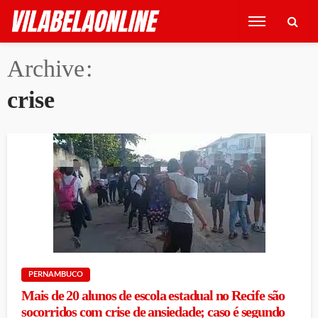
Archive
crise
PERNAMBUCO
Mais de 20 alunos de escola estadual no Recife são
socorridos com crise de ansiedade; caso é segundo