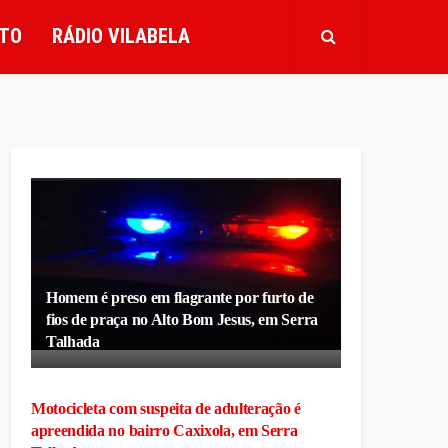
TO
RÁDIO VILABELA
Homem é preso em flagrante por furto de
fios de praça no Alto Bom Jesus, em Serra
Talhada
Motocicleta com suspeita de adulteração é
apreendida no bairro Caxixola, em Serra