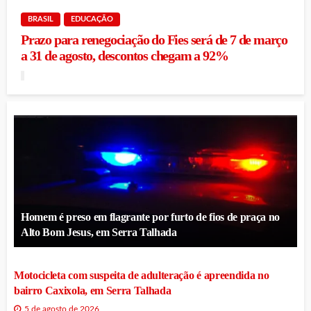
BRASIL
EDUCAÇÃO
Prazo para renegociação do Fies será de 7 de março
a 31 de agosto, descontos chegam a 92%
Homem é preso em flagrante por furto de fios de praça no
Alto Bom Jesus, em Serra Talhada
Motocicleta com suspeita de adulteração é apreendida no
bairro Caxixola, em Serra Talhada
5 de agosto de 2026