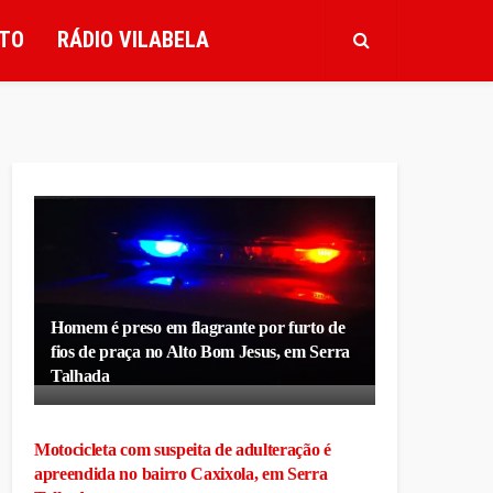
TO
RÁDIO VILABELA
Homem é preso em flagrante por furto de
fios de praça no Alto Bom Jesus, em Serra
Talhada
Motocicleta com suspeita de adulteração é
apreendida no bairro Caxixola, em Serra