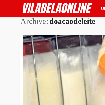
Ú
Archive
doacaodeleite