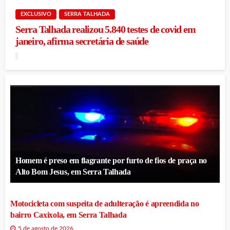
EXCLUSIVO
SERRA TALHADA
Serra Talhada realizou 5.840 testes de covid em
janeiro, afirma secretária de saúde
Homem é preso em flagrante por furto de fios de praça no
Alto Bom Jesus, em Serra Talhada
Motocicleta com suspeita de adulteração é apreendida no
bairro Caxixola, em Serra Talhada
5 de agosto de 2026