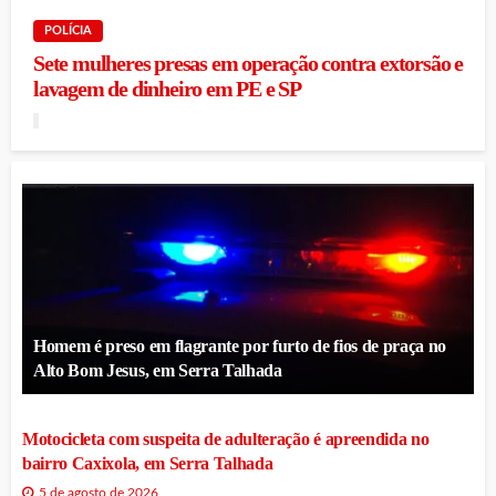
POLÍCIA
Sete mulheres presas em operação contra extorsão e
lavagem de dinheiro em PE e SP
Homem é preso em flagrante por furto de fios de praça no
Alto Bom Jesus, em Serra Talhada
Motocicleta com suspeita de adulteração é apreendida no
bairro Caxixola, em Serra Talhada
5 de agosto de 2026