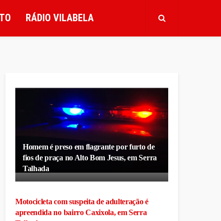
TO
RÁDIO VILABELA
Homem é preso em flagrante por furto de
fios de praça no Alto Bom Jesus, em Serra
Talhada
Motocicleta com suspeita de adulteração é
apreendida no bairro Caxixola, em Serra