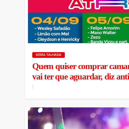
SERRA TALHADA
Quem quiser comprar camaro
vai ter que aguardar, diz an