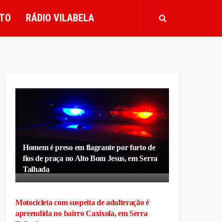
TO
RÁDIO VILABELA
Homem é preso em flagrante por furto de
fios de praça no Alto Bom Jesus, em Serra
Talhada
Motocicleta com suspeita de adulteração é
apreendida no bairro Caxixola, em Serra