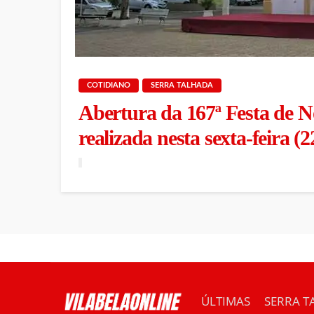
COTIDIANO
SERRA TALHADA
Abertura da 167ª Festa de N
realizada nesta sexta-feira (2
ÚLTIMAS
SERRA T