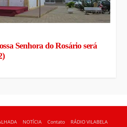
ossa Senhora do Rosário será
2)
ALHADA
NOTÍCIA
Contato
RÁDIO VILABELA