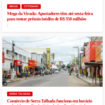
BRASIL
COTIDIANO
Mega da Virada: Apostadores têm até sexta-feira
para tentar prêmio inédito de R$ 350 milhões
SERRA TALHADA
Comércio de Serra Talhada funciona em horário