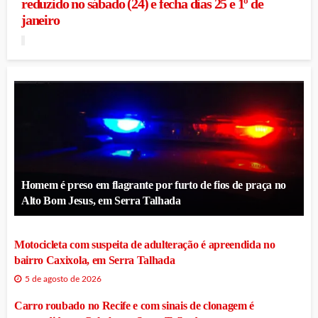
reduzido no sábado (24) e fecha dias 25 e 1º de
janeiro
Homem é preso em flagrante por furto de fios de praça no
Alto Bom Jesus, em Serra Talhada
Motocicleta com suspeita de adulteração é apreendida no
bairro Caxixola, em Serra Talhada
5 de agosto de 2026
Carro roubado no Recife e com sinais de clonagem é