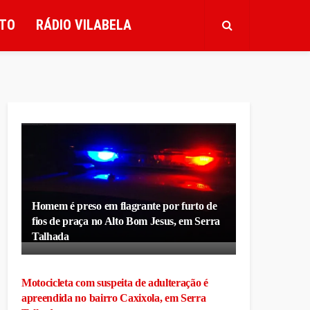
TO
RÁDIO VILABELA
Homem é preso em flagrante por furto de
fios de praça no Alto Bom Jesus, em Serra
Talhada
Motocicleta com suspeita de adulteração é
apreendida no bairro Caxixola, em Serra