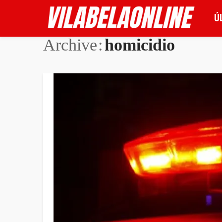
Ú
Archive
homicidio