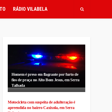
TO
RÁDIO VILABELA
Homem é preso em flagrante por furto de
fios de praça no Alto Bom Jesus, em Serra
Talhada
Motocicleta com suspeita de adulteração é
apreendida no bairro Caxixola, em Serra