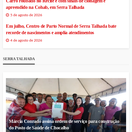
Carro roubado no Recife e com sinais de clonagem é
apreendido na Cohab, em Serra Talhada
5 de agosto de 2026
Em julho, Centro de Parto Normal de Serra Talhada bate
recorde de nascimentos e amplia atendimentos
4 de agosto de 2026
SERRA TALHADA
Márcia Conrado assina ordem de serviço para construção
do Posto de Saúde de Chocalho