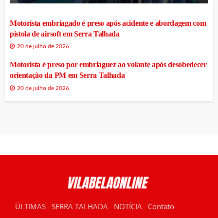
Motorista embriagado é preso após acidente e abordagem com
pistola de airsoft em Serra Talhada
20 de julho de 2026
Motorista é preso por embriaguez ao volante após desobedecer
orientação da PM em Serra Talhada
20 de julho de 2026
ÚLTIMAS
SERRA TALHADA
NOTÍCIA
Contato