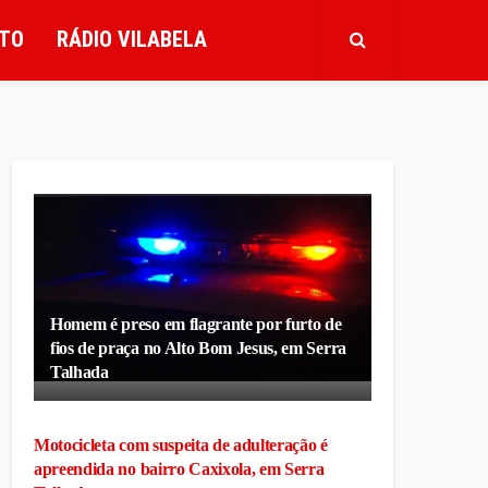
TO
RÁDIO VILABELA
Homem é preso em flagrante por furto de
fios de praça no Alto Bom Jesus, em Serra
Talhada
Motocicleta com suspeita de adulteração é
apreendida no bairro Caxixola, em Serra