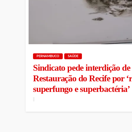
PERNAMBUCO
SAÚDE
Sindicato pede interdição de
Restauração do Recife por ‘
superfungo e superbactéria’