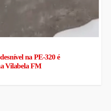
snível na PE-320 é
na Vilabela FM