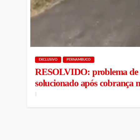
EXCLUSIVO
PERNAMBUCO
RESOLVIDO: problema de de
solucionado após cobrança 