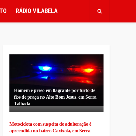
TO
RÁDIO VILABELA
Homem é preso em flagrante por furto de
fios de praça no Alto Bom Jesus, em Serra
Talhada
Motocicleta com suspeita de adulteração é
apreendida no bairro Caxixola, em Serra