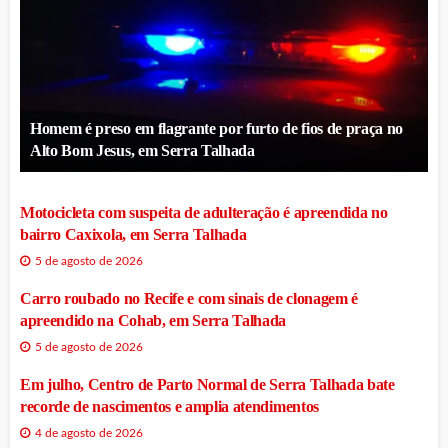
Homem é preso em flagrante por furto de fios de praça no
Alto Bom Jesus, em Serra Talhada
Motocicleta com suspeita de adulteração é apreendida no
bairro Caxixola, em Serra Talhada
5 de agosto de 2026
Carro roubado no Recife e com sinais de clonagem é
apreendido na Cohab, em Serra Talhada
5 de agosto de 2026
Em julho, Centro de Parto Normal de Serra Talhada bate
recorde de nascimentos e amplia atendimentos
4 de agosto de 2026