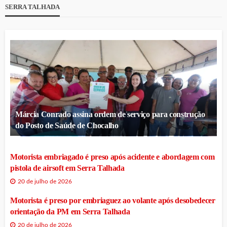
SERRA TALHADA
Márcia Conrado assina ordem de serviço para construção
do Posto de Saúde de Chocalho
Motorista embriagado é preso após acidente e abordagem com
pistola de airsoft em Serra Talhada
20 de julho de 2026
Motorista é preso por embriaguez ao volante após desobedecer
orientação da PM em Serra Talhada
20 de julho de 2026