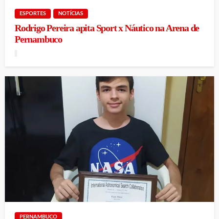
ESPORTES
NOTÍCIAS
Rodrigo Pereira apita Sport x Náutico na Arena de
Pernambuco
PERNAMBUCO