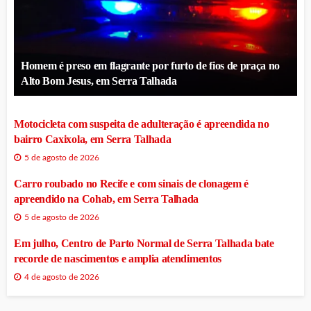
Homem é preso em flagrante por furto de fios de praça no
Alto Bom Jesus, em Serra Talhada
Motocicleta com suspeita de adulteração é apreendida no
bairro Caxixola, em Serra Talhada
5 de agosto de 2026
Carro roubado no Recife e com sinais de clonagem é
apreendido na Cohab, em Serra Talhada
5 de agosto de 2026
Em julho, Centro de Parto Normal de Serra Talhada bate
recorde de nascimentos e amplia atendimentos
4 de agosto de 2026