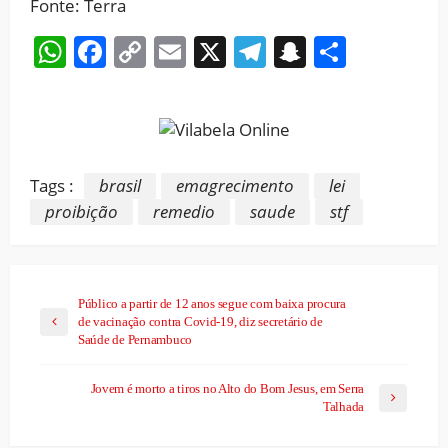
Fonte: Terra
WhatsApp
Facebook
Copy
Email
X
Telegram
Snapchat
Share
Link
Tags :
brasil
emagrecimento
lei
proibição
remedio
saude
stf
Público a partir de 12 anos segue com baixa procura
de vacinação contra Covid-19, diz secretário de
Saúde de Pernambuco
Jovem é morto a tiros no Alto do Bom Jesus, em Serra
Talhada