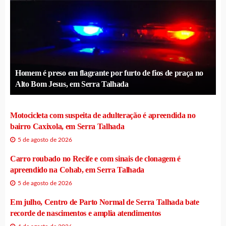
Homem é preso em flagrante por furto de fios de praça no
Alto Bom Jesus, em Serra Talhada
Motocicleta com suspeita de adulteração é apreendida no
bairro Caxixola, em Serra Talhada
5 de agosto de 2026
Carro roubado no Recife e com sinais de clonagem é
apreendido na Cohab, em Serra Talhada
5 de agosto de 2026
Em julho, Centro de Parto Normal de Serra Talhada bate
recorde de nascimentos e amplia atendimentos