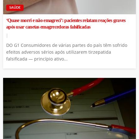
SAÚDE
‘Quase morri e não emagreci’: pacientes relatam reações graves
após usar canetas emagrecedoras falsificadas
DO G1 Consumidores de várias partes do país têm sofrido
efeitos adversos sérios após utilizarem tirzepatida
falsificada — princípio ativo...