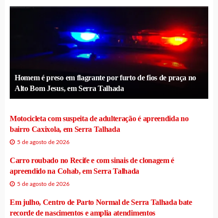
Homem é preso em flagrante por furto de fios de praça no
Alto Bom Jesus, em Serra Talhada
Motocicleta com suspeita de adulteração é apreendida no
bairro Caxixola, em Serra Talhada
5 de agosto de 2026
Carro roubado no Recife e com sinais de clonagem é
apreendido na Cohab, em Serra Talhada
5 de agosto de 2026
Em julho, Centro de Parto Normal de Serra Talhada bate
recorde de nascimentos e amplia atendimentos