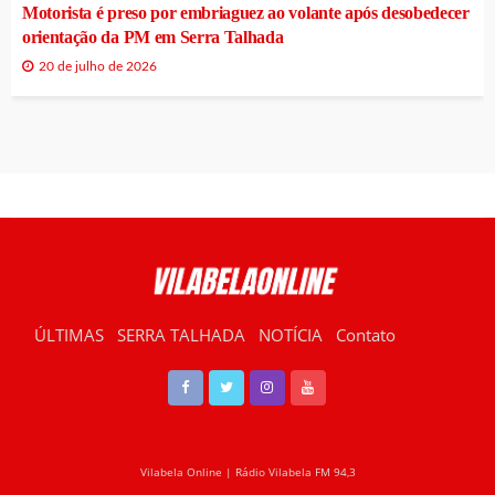
Motorista é preso por embriaguez ao volante após desobedecer
orientação da PM em Serra Talhada
20 de julho de 2026
ÚLTIMAS
SERRA TALHADA
NOTÍCIA
Contato
RÁDIO VILABELA
Vilabela Online | Rádio Vilabela FM 94,3