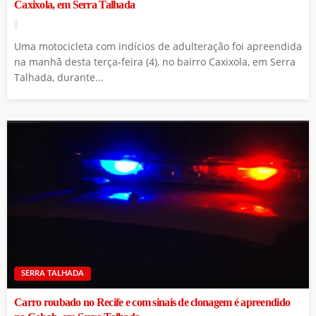
Caxixola, em Serra Talhada
Uma motocicleta com indícios de adulteração foi apreendida
na manhã desta terça-feira (4), no bairro Caxixola, em Serra
Talhada, durante...
SERRA TALHADA
Carro roubado no Recife e com sinais de clonagem é apreendido