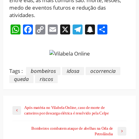
Entre elas, as mais comuns são: morte, lesões,
medo de eventos futuros e redução das
atividades.
WhatsApp
Facebook
Copy
Email
X
Telegram
Snapchat
Share
Link
Tags :
bombeiros
idosa
ocorrencia
queda
riscos
Após matéria no Vilabela Online, caso de morte de
carneiros por descarga elétrica é resolvido pela Celpe
Bombeiros combatem ataque de abelhas na Orla de
Petrolândia