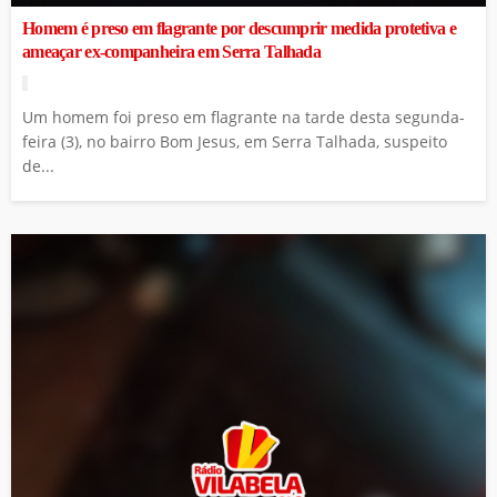
Homem é preso em flagrante por descumprir medida protetiva e
ameaçar ex-companheira em Serra Talhada
Um homem foi preso em flagrante na tarde desta segunda-
feira (3), no bairro Bom Jesus, em Serra Talhada, suspeito
de...