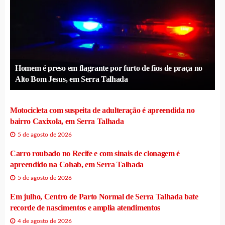
Homem é preso em flagrante por furto de fios de praça no
Alto Bom Jesus, em Serra Talhada
Motocicleta com suspeita de adulteração é apreendida no
bairro Caxixola, em Serra Talhada
5 de agosto de 2026
Carro roubado no Recife e com sinais de clonagem é
apreendido na Cohab, em Serra Talhada
5 de agosto de 2026
Em julho, Centro de Parto Normal de Serra Talhada bate
recorde de nascimentos e amplia atendimentos
4 de agosto de 2026