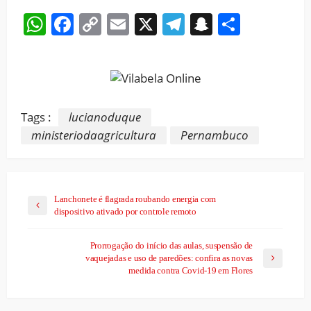
WhatsApp
Facebook
Copy
Email
X
Telegram
Snapchat
Share
Link
Tags :
lucianoduque
ministeriodaagricultura
Pernambuco
Lanchonete é flagrada roubando energia com
dispositivo ativado por controle remoto
Prorrogação do início das aulas, suspensão de
vaquejadas e uso de paredões: confira as novas
medida contra Covid-19 em Flores