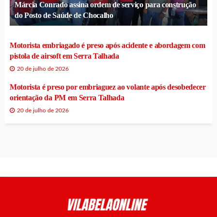
Márcia Conrado assina ordem de serviço para construção
do Posto de Saúde de Chocalho
Motorista embriagado é preso após acidente e abordagem com
pistola de airsoft em Serra Talhada
20 de julho de 2026
Motorista é preso por embriaguez ao volante após desobedecer
orientação da PM em Serra Talhada
20 de julho de 2026