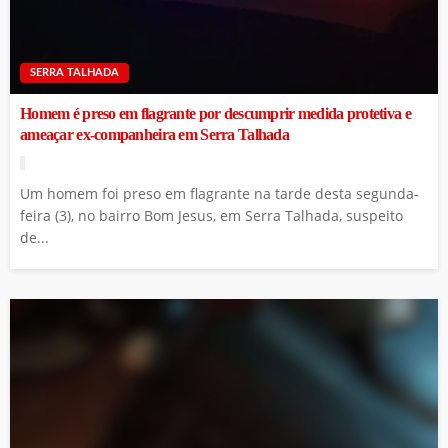
SERRA TALHADA
Homem é preso em flagrante por descumprir medida protetiva e
ameaçar ex-companheira em Serra Talhada
Um homem foi preso em flagrante na tarde desta segunda-
feira (3), no bairro Bom Jesus, em Serra Talhada, suspeito
de...