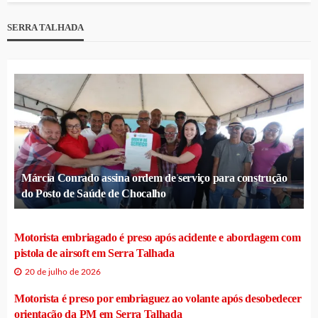
SERRA TALHADA
Márcia Conrado assina ordem de serviço para construção
do Posto de Saúde de Chocalho
Motorista embriagado é preso após acidente e abordagem com
pistola de airsoft em Serra Talhada
20 de julho de 2026
Motorista é preso por embriaguez ao volante após desobedecer
orientação da PM em Serra Talhada