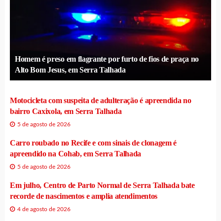
Homem é preso em flagrante por furto de fios de praça no
Alto Bom Jesus, em Serra Talhada
Motocicleta com suspeita de adulteração é apreendida no
bairro Caxixola, em Serra Talhada
5 de agosto de 2026
Carro roubado no Recife e com sinais de clonagem é
apreendido na Cohab, em Serra Talhada
5 de agosto de 2026
Em julho, Centro de Parto Normal de Serra Talhada bate
recorde de nascimentos e amplia atendimentos
4 de agosto de 2026